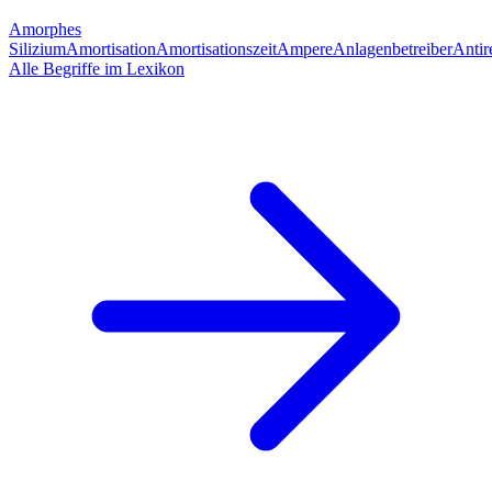
Amorphes
Silizium
Amortisation
Amortisationszeit
Ampere
Anlagenbetreiber
Antir
Alle Begriffe im Lexikon