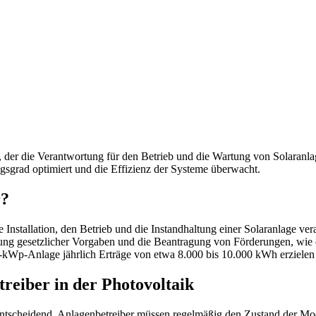
k, der die Verantwortung für den Betrieb und die Wartung von Solaranla
ngsgrad optimiert und die Effizienz der Systeme überwacht.
r?
 Installation, den Betrieb und die Instandhaltung einer Solaranlage ve
ng gesetzlicher Vorgaben und die Beantragung von Förderungen, wie d
-kWp-Anlage jährlich Erträge von etwa 8.000 bis 10.000 kWh erzielen
eiber in der Photovoltaik
e entscheidend. Anlagenbetreiber müssen regelmäßig den Zustand der M