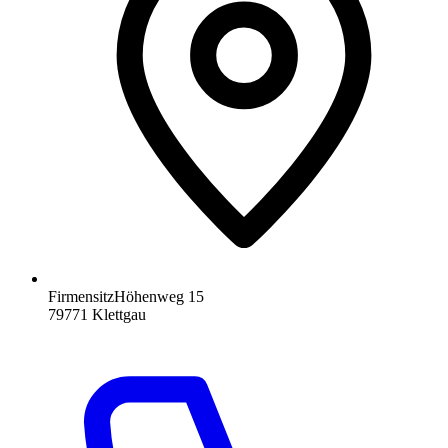
Firmensitz
Höhenweg 15
79771
Klettgau