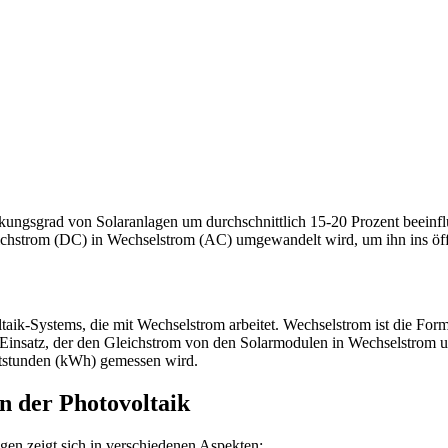
irkungsgrad von Solaranlagen um durchschnittlich 15-20 Prozent beeinfl
ichstrom (DC) in Wechselstrom (AC) umgewandelt wird, um ihn ins öffe
aik-Systems, die mit Wechselstrom arbeitet. Wechselstrom ist die For
Einsatz, der den Gleichstrom von den Solarmodulen in Wechselstrom u
ttstunden (kWh) gemessen wird.
n der Photovoltaik
en zeigt sich in verschiedenen Aspekten: