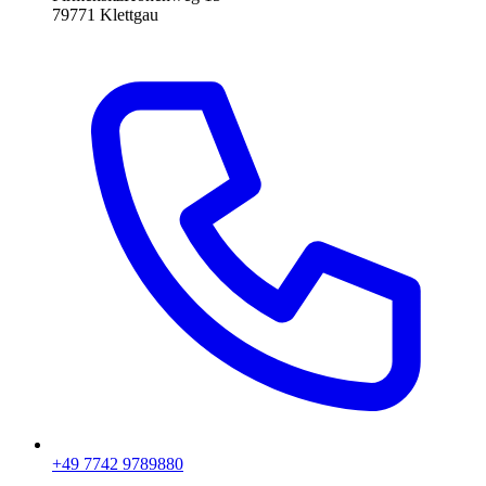
79771
Klettgau
+49 7742 9789880