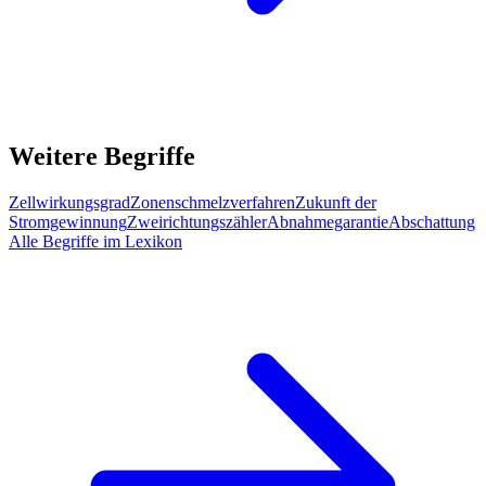
Weitere Begriffe
Zellwirkungsgrad
Zonenschmelzverfahren
Zukunft der
Stromgewinnung
Zweirichtungszähler
Abnahmegarantie
Abschattung
Alle Begriffe im Lexikon