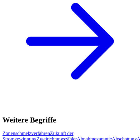
Weitere Begriffe
Zonenschmelzverfahren
Zukunft der
Stromgewinnung
Zweirichtungszähler
Abnahmegarantie
Abschattung
A