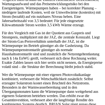
Wartungsaufwand und das Preisentwicklungsrisiko bei den
Energieträgern. Wärmepumpen haben – bei korrekter Planung –
niedrigere laufende Kosten, weil sie Umweltwärme (kostenlos) mit
Strom (bezahlt) auf ein nutzbares Niveau heben. Eine
Jahresarbeitszahl von 3,5 bedeutet: Für jede eingesetzte
Kilowattstunde Strom werden 3,5 kWh Wärme erzeugt.
Für den Vergleich mit Gas ist der Quotient aus Gaspreis und
Strompreis, multipliziert mit der JAZ, die zentrale Kennzahl. Liegt
der Strom-Gas-Preisverhältnis unterhalb der JAZ, ist die
Wärmepumpe im Betrieb günstiger als die Gasheizung. Da
Wärmepumpenstromtarife günstiger als normale
Haushaltsstromtarife sind und zusätzlich die Netzentgeltentlastung
nach § 14a EnWG greift, verbessert sich diese Rechnung weiter.
Exakte Zahlen lassen sich hier seriös nicht nennen, da Energiepreise
volatil sind – die Struktur der Berechnung bleibt jedoch stabil.
Wer die Wärmepumpe mit einer eigenen Photovoltaikanlage
kombiniert, verbessert die Wirtschaftlichkeit zusätzlich: Selbst
erzeugter Solarstrom kostet einen Bruchteil des Netzstroms.
Besonders in der Warmwasserbereitung und in den
Übergangsmonaten kann die Wärmepumpe dann weitgehend aus
eigenem Solarstrom betrieben werden. Das erhöht zwar die
Gesamtinvestition, verbessert aber die langfristige Rendite des
kombinierten Systems deutlich. BRIAN Solar plant genau diese