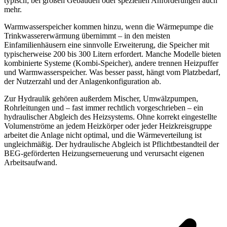
typisch; bei großen Gebäuden oder speziellen Anforderungen auch
mehr.
Warmwasserspeicher kommen hinzu, wenn die Wärmepumpe die
Trinkwassererwärmung übernimmt – in den meisten
Einfamilienhäusern eine sinnvolle Erweiterung, die Speicher mit
typischerweise 200 bis 300 Litern erfordert. Manche Modelle bieten
kombinierte Systeme (Kombi-Speicher), andere trennen Heizpuffer
und Warmwasserspeicher. Was besser passt, hängt vom Platzbedarf,
der Nutzerzahl und der Anlagenkonfiguration ab.
Zur Hydraulik gehören außerdem Mischer, Umwälzpumpen,
Rohrleitungen und – fast immer rechtlich vorgeschrieben – ein
hydraulischer Abgleich des Heizsystems. Ohne korrekt eingestellte
Volumenströme an jedem Heizkörper oder jeder Heizkreisgruppe
arbeitet die Anlage nicht optimal, und die Wärmeverteilung ist
ungleichmäßig. Der hydraulische Abgleich ist Pflichtbestandteil der
BEG-geförderten Heizungserneuerung und verursacht eigenen
Arbeitsaufwand.