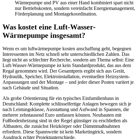
Wärmepumpe und PV aus einer Hand kombiniert spart nicht
nur Betriebskosten, sondern vereinfacht Energiemanagement,
Förderplanung und Montagekoordination.
Was kostet eine Luft-Wasser-
Wärmepumpe insgesamt?
Wenn es um luftwärmepumpe kosten anschaffung geht, begegnen
Interessenten im Netz schnell sehr unterschiedlichen Zahlen. Das
liegt nicht an schlechter Recherche, sondern am Thema selbst: Eine
Luft-Wasser-Wärmepumpe ist kein Standardprodukt, das aus dem
Regal genommen wird. Der Gesamtpreis ergibt sich aus Gerät,
Hydraulik, Speicher, Elektroinstallation, eventuellen Heizsystem-
Anpassungen und der Montage – und jeder dieser Posten variiert je
nach Gebäude und Situation.
Als grobe Orientierung für ein typisches Einfamilienhaus in
Deutschland: Komplette schlüsselfertige Anlagen bewegen sich je
nach Leistungsklasse, Ausstattung und Aufwand in Spannen, die
mehrere zehntausend Euro umfassen können. Neubauten mit
Fußbodenheizung sind in der Regel günstiger zu erschließen als
Altbauten, die zunächst Heizkörper oder Dämmmaßnahmen
erfordern. Diese Spannweite ist kein Marketingtrick, sondern
Ausdruck echter Projektunterschiede.