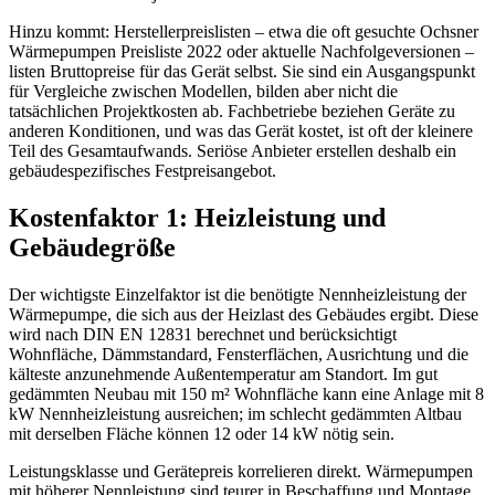
Hinzu kommt: Herstellerpreislisten – etwa die oft gesuchte Ochsner
Wärmepumpen Preisliste 2022 oder aktuelle Nachfolgeversionen –
listen Bruttopreise für das Gerät selbst. Sie sind ein Ausgangspunkt
für Vergleiche zwischen Modellen, bilden aber nicht die
tatsächlichen Projektkosten ab. Fachbetriebe beziehen Geräte zu
anderen Konditionen, und was das Gerät kostet, ist oft der kleinere
Teil des Gesamtaufwands. Seriöse Anbieter erstellen deshalb ein
gebäudespezifisches Festpreisangebot.
Kostenfaktor 1: Heizleistung und
Gebäudegröße
Der wichtigste Einzelfaktor ist die benötigte Nennheizleistung der
Wärmepumpe, die sich aus der Heizlast des Gebäudes ergibt. Diese
wird nach DIN EN 12831 berechnet und berücksichtigt
Wohnfläche, Dämmstandard, Fensterflächen, Ausrichtung und die
kälteste anzunehmende Außentemperatur am Standort. Im gut
gedämmten Neubau mit 150 m² Wohnfläche kann eine Anlage mit 8
kW Nennheizleistung ausreichen; im schlecht gedämmten Altbau
mit derselben Fläche können 12 oder 14 kW nötig sein.
Leistungsklasse und Gerätepreis korrelieren direkt. Wärmepumpen
mit höherer Nennleistung sind teurer in Beschaffung und Montage,