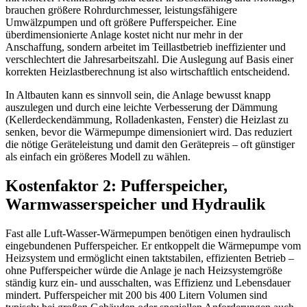
brauchen größere Rohrdurchmesser, leistungsfähigere
Umwälzpumpen und oft größere Pufferspeicher. Eine
überdimensionierte Anlage kostet nicht nur mehr in der
Anschaffung, sondern arbeitet im Teillastbetrieb ineffizienter und
verschlechtert die Jahresarbeitszahl. Die Auslegung auf Basis einer
korrekten Heizlastberechnung ist also wirtschaftlich entscheidend.
In Altbauten kann es sinnvoll sein, die Anlage bewusst knapp
auszulegen und durch eine leichte Verbesserung der Dämmung
(Kellerdeckendämmung, Rolladenkasten, Fenster) die Heizlast zu
senken, bevor die Wärmepumpe dimensioniert wird. Das reduziert
die nötige Geräteleistung und damit den Gerätepreis – oft günstiger
als einfach ein größeres Modell zu wählen.
Kostenfaktor 2: Pufferspeicher,
Warmwasserspeicher und Hydraulik
Fast alle Luft-Wasser-Wärmepumpen benötigen einen hydraulisch
eingebundenen Pufferspeicher. Er entkoppelt die Wärmepumpe vom
Heizsystem und ermöglicht einen taktstabilen, effizienten Betrieb –
ohne Pufferspeicher würde die Anlage je nach Heizsystemgröße
ständig kurz ein- und ausschalten, was Effizienz und Lebensdauer
mindert. Pufferspeicher mit 200 bis 400 Litern Volumen sind