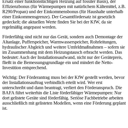
Ersatz einer funktionstüchtigen Heizung auf fossiler Basis), der
Effizienzbonus (für Wärmepumpen mit natürlichem Kältemittel, z.B.
R290/Propan) und der Einkommensbonus (für Haushalte unterhalb
einer Einkommensgrenze). Der Gesamtfördersatz ist gesetzlich
gedeckelt; die aktuellen Werte finden Sie bei der KfW, da sie
regelmäßig angepasst werden.
Förderfähig sind nicht nur das Gerät, sondern auch Demontage der
Altanlage, Pufferspeicher, Warmwasserspeicher, Rohrleitungen,
hydraulischer Abgleich und weitere Umfeldmaßnahmen – sofern sie
im Zusammenhang mit dem Heizungstausch erbracht werden. Das
bedeutet: Auch der Installationsaufwand, nicht nur der Gerätepreis,
fließt in die Bemessungsgrundlage ein und mindert die Netto-
Investition entsprechend.
Wichtig: Der Förderantrag muss bei der KfW gestellt werden, bevor
der Installationsauftrag verbindlich erteilt wird. Wer erst
unterschreibt und dann beantragt, verliert den Förderanspruch. Die
BAFA führt weiterhin die Liste förderfähiger Wärmepumpen: Nur
dort gelistete Geräte sind förderfähig. Seriöse Fachbetriebe arbeiten
ausschließlich mit gelisteten Modellen, wenn eine Förderung geplant
ist.