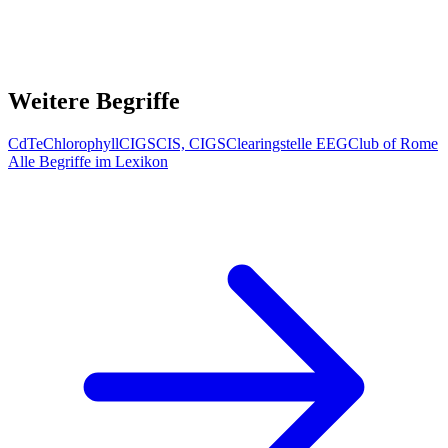
Weitere Begriffe
CdTe
Chlorophyll
CIGS
CIS, CIGS
Clearingstelle EEG
Club of Rome
Alle Begriffe im Lexikon