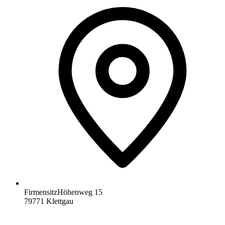
Firmensitz
Höhenweg 15
79771
Klettgau