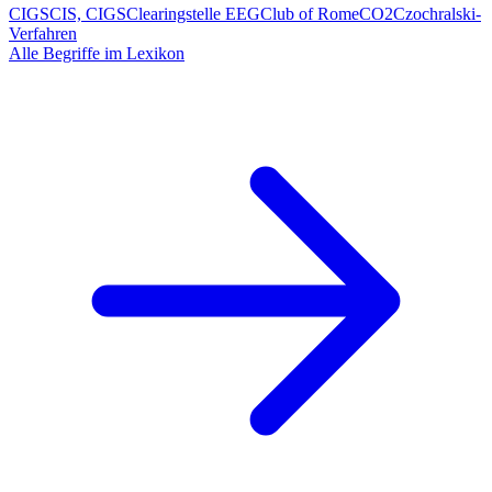
CIGS
CIS, CIGS
Clearingstelle EEG
Club of Rome
CO2
Czochralski-
Verfahren
Alle Begriffe im Lexikon