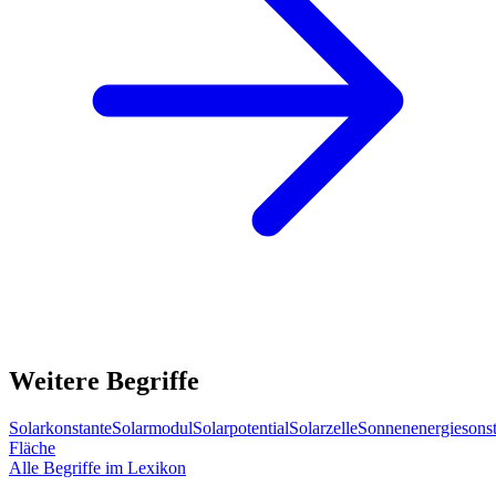
Weitere Begriffe
Solarkonstante
Solarmodul
Solarpotential
Solarzelle
Sonnenenergie
sons
Fläche
Alle Begriffe im Lexikon