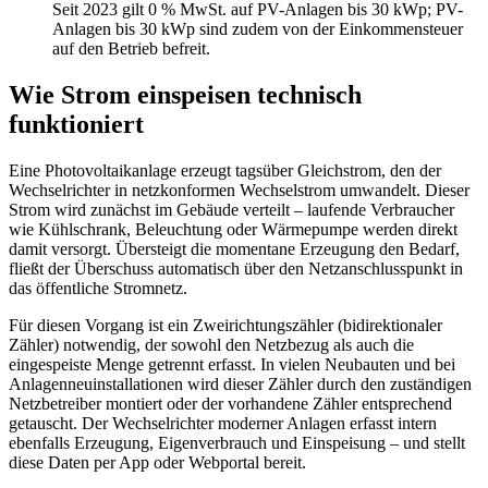
Seit 2023 gilt 0 % MwSt. auf PV-Anlagen bis 30 kWp; PV-
Anlagen bis 30 kWp sind zudem von der Einkommensteuer
auf den Betrieb befreit.
Wie Strom einspeisen technisch
funktioniert
Eine Photovoltaikanlage erzeugt tagsüber Gleichstrom, den der
Wechselrichter in netzkonformen Wechselstrom umwandelt. Dieser
Strom wird zunächst im Gebäude verteilt – laufende Verbraucher
wie Kühlschrank, Beleuchtung oder Wärmepumpe werden direkt
damit versorgt. Übersteigt die momentane Erzeugung den Bedarf,
fließt der Überschuss automatisch über den Netzanschlusspunkt in
das öffentliche Stromnetz.
Für diesen Vorgang ist ein Zweirichtungszähler (bidirektionaler
Zähler) notwendig, der sowohl den Netzbezug als auch die
eingespeiste Menge getrennt erfasst. In vielen Neubauten und bei
Anlagenneuinstallationen wird dieser Zähler durch den zuständigen
Netzbetreiber montiert oder der vorhandene Zähler entsprechend
getauscht. Der Wechselrichter moderner Anlagen erfasst intern
ebenfalls Erzeugung, Eigenverbrauch und Einspeisung – und stellt
diese Daten per App oder Webportal bereit.