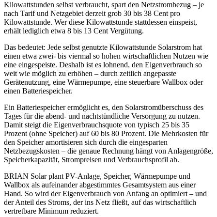
Kilowattstunden selbst verbraucht, spart den Netzstrombezug – je
nach Tarif und Netzgebiet derzeit grob 30 bis 38 Cent pro
Kilowattstunde. Wer diese Kilowattstunde stattdessen einspeist,
erhält lediglich etwa 8 bis 13 Cent Vergütung.
Das bedeutet: Jede selbst genutzte Kilowattstunde Solarstrom hat
einen etwa zwei- bis viermal so hohen wirtschaftlichen Nutzen wie
eine eingespeiste. Deshalb ist es lohnend, den Eigenverbrauch so
weit wie möglich zu erhöhen – durch zeitlich angepasste
Gerätenutzung, eine Wärmepumpe, eine steuerbare Wallbox oder
einen Batteriespeicher.
Ein Batteriespeicher ermöglicht es, den Solarstromüberschuss des
Tages für die abend- und nachtstündliche Versorgung zu nutzen.
Damit steigt die Eigenverbrauchsquote von typisch 25 bis 35
Prozent (ohne Speicher) auf 60 bis 80 Prozent. Die Mehrkosten für
den Speicher amortisieren sich durch die eingesparten
Netzbezugskosten – die genaue Rechnung hängt von Anlagengröße,
Speicherkapazität, Strompreisen und Verbrauchsprofil ab.
BRIAN Solar plant PV-Anlage, Speicher, Wärmepumpe und
Wallbox als aufeinander abgestimmtes Gesamtsystem aus einer
Hand. So wird der Eigenverbrauch von Anfang an optimiert – und
der Anteil des Stroms, der ins Netz fließt, auf das wirtschaftlich
vertretbare Minimum reduziert.