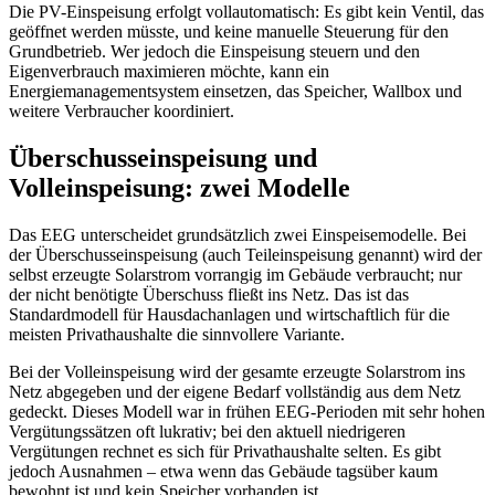
Die PV-Einspeisung erfolgt vollautomatisch: Es gibt kein Ventil, das
geöffnet werden müsste, und keine manuelle Steuerung für den
Grundbetrieb. Wer jedoch die Einspeisung steuern und den
Eigenverbrauch maximieren möchte, kann ein
Energiemanagementsystem einsetzen, das Speicher, Wallbox und
weitere Verbraucher koordiniert.
Überschusseinspeisung und
Volleinspeisung: zwei Modelle
Das EEG unterscheidet grundsätzlich zwei Einspeisemodelle. Bei
der Überschusseinspeisung (auch Teileinspeisung genannt) wird der
selbst erzeugte Solarstrom vorrangig im Gebäude verbraucht; nur
der nicht benötigte Überschuss fließt ins Netz. Das ist das
Standardmodell für Hausdachanlagen und wirtschaftlich für die
meisten Privathaushalte die sinnvollere Variante.
Bei der Volleinspeisung wird der gesamte erzeugte Solarstrom ins
Netz abgegeben und der eigene Bedarf vollständig aus dem Netz
gedeckt. Dieses Modell war in frühen EEG-Perioden mit sehr hohen
Vergütungssätzen oft lukrativ; bei den aktuell niedrigeren
Vergütungen rechnet es sich für Privathaushalte selten. Es gibt
jedoch Ausnahmen – etwa wenn das Gebäude tagsüber kaum
bewohnt ist und kein Speicher vorhanden ist.