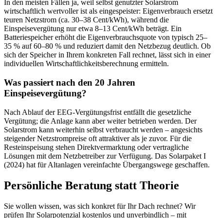
In den meisten Fällen ja, weil selbst genutzter Solarstrom
wirtschaftlich wertvoller ist als eingespeister: Eigenverbrauch ersetzt
teuren Netzstrom (ca. 30–38 Cent/kWh), während die
Einspeisevergütung nur etwa 8–13 Cent/kWh beträgt. Ein
Batteriespeicher erhöht die Eigenverbrauchsquote von typisch 25–
35 % auf 60–80 % und reduziert damit den Netzbezug deutlich. Ob
sich der Speicher in Ihrem konkreten Fall rechnet, lässt sich in einer
individuellen Wirtschaftlichkeitsberechnung ermitteln.
Was passiert nach den 20 Jahren
Einspeisevergütung?
Nach Ablauf der EEG-Vergütungsfrist entfällt die gesetzliche
Vergütung; die Anlage kann aber weiter betrieben werden. Der
Solarstrom kann weiterhin selbst verbraucht werden – angesichts
steigender Netzstrompreise oft attraktiver als je zuvor. Für die
Resteinspeisung stehen Direktvermarktung oder vertragliche
Lösungen mit dem Netzbetreiber zur Verfügung. Das Solarpaket I
(2024) hat für Altanlagen vereinfachte Übergangswege geschaffen.
Persönliche Beratung statt Theorie
Sie wollen wissen, was sich konkret für Ihr Dach rechnet? Wir
prüfen Ihr Solarpotenzial kostenlos und unverbindlich – mit