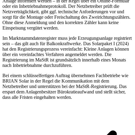
Anlage informiert werden – in der Regel über ein Online-Formular
oder ein Inbetriebnahmeprotokoll. Der Netzbetreiber prüft die
Netzverträglichkeit, gibt ggf. technische Anforderungen vor und
sorgt für die Montage oder Freischaltung des Zweirichtungszählers.
Ohne diese Anmeldung und den korrekten Zähler kann keine
Einspeisung vergütet werden.
Im Marktstammdatenregister muss jede Erzeugungsanlage registriert
sein – das gilt auch für Balkonkraftwerke. Das Solarpaket I (2024)
hat den Registrierungsprozess vereinfacht: Kleine Anlagen können
über ein vereinfachtes Verfahren angemeldet werden. Die
Registrierung im MaStR ist grundsätzlich innerhalb eines Monats
nach Inbetriebnahme durchzuführen.
Bei einem schlüsselfertigen Auftrag übernehmen Fachbetriebe wie
BRIAN Solar in der Regel die Kommunikation mit dem
Netzbetreiber und unterstützen bei der MaStR-Registrierung. Das
erspart dem Anlagenbesitzer Bürokratieaufwand und stellt sicher,
dass alle Fristen eingehalten werden.