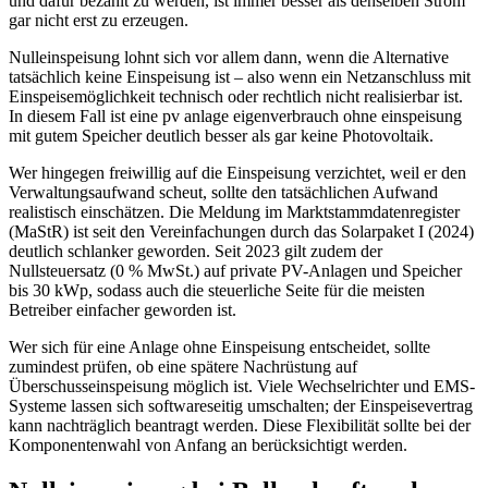
und dafür bezahlt zu werden, ist immer besser als denselben Strom
gar nicht erst zu erzeugen.
Nulleinspeisung lohnt sich vor allem dann, wenn die Alternative
tatsächlich keine Einspeisung ist – also wenn ein Netzanschluss mit
Einspeisemöglichkeit technisch oder rechtlich nicht realisierbar ist.
In diesem Fall ist eine pv anlage eigenverbrauch ohne einspeisung
mit gutem Speicher deutlich besser als gar keine Photovoltaik.
Wer hingegen freiwillig auf die Einspeisung verzichtet, weil er den
Verwaltungsaufwand scheut, sollte den tatsächlichen Aufwand
realistisch einschätzen. Die Meldung im Marktstammdatenregister
(MaStR) ist seit den Vereinfachungen durch das Solarpaket I (2024)
deutlich schlanker geworden. Seit 2023 gilt zudem der
Nullsteuersatz (0 % MwSt.) auf private PV-Anlagen und Speicher
bis 30 kWp, sodass auch die steuerliche Seite für die meisten
Betreiber einfacher geworden ist.
Wer sich für eine Anlage ohne Einspeisung entscheidet, sollte
zumindest prüfen, ob eine spätere Nachrüstung auf
Überschusseinspeisung möglich ist. Viele Wechselrichter und EMS-
Systeme lassen sich softwareseitig umschalten; der Einspeisevertrag
kann nachträglich beantragt werden. Diese Flexibilität sollte bei der
Komponentenwahl von Anfang an berücksichtigt werden.