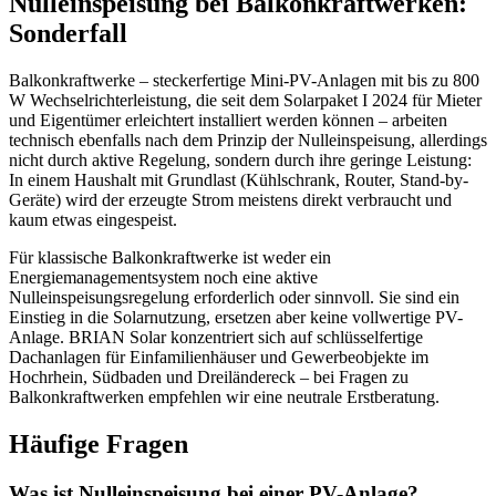
Nulleinspeisung bei Balkonkraftwerken:
Sonderfall
Balkonkraftwerke – steckerfertige Mini-PV-Anlagen mit bis zu 800
W Wechselrichterleistung, die seit dem Solarpaket I 2024 für Mieter
und Eigentümer erleichtert installiert werden können – arbeiten
technisch ebenfalls nach dem Prinzip der Nulleinspeisung, allerdings
nicht durch aktive Regelung, sondern durch ihre geringe Leistung:
In einem Haushalt mit Grundlast (Kühlschrank, Router, Stand-by-
Geräte) wird der erzeugte Strom meistens direkt verbraucht und
kaum etwas eingespeist.
Für klassische Balkonkraftwerke ist weder ein
Energiemanagementsystem noch eine aktive
Nulleinspeisungsregelung erforderlich oder sinnvoll. Sie sind ein
Einstieg in die Solarnutzung, ersetzen aber keine vollwertige PV-
Anlage. BRIAN Solar konzentriert sich auf schlüsselfertige
Dachanlagen für Einfamilienhäuser und Gewerbeobjekte im
Hochrhein, Südbaden und Dreiländereck – bei Fragen zu
Balkonkraftwerken empfehlen wir eine neutrale Erstberatung.
Häufige Fragen
Was ist Nulleinspeisung bei einer PV-Anlage?