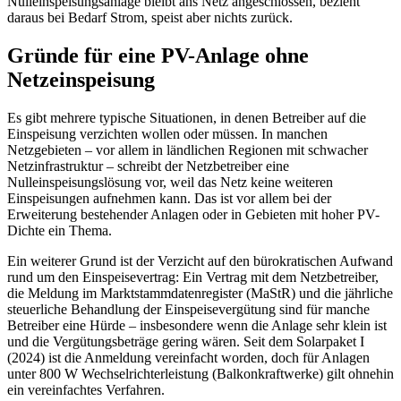
Nulleinspeisungsanlage bleibt ans Netz angeschlossen, bezieht
daraus bei Bedarf Strom, speist aber nichts zurück.
Gründe für eine PV-Anlage ohne
Netzeinspeisung
Es gibt mehrere typische Situationen, in denen Betreiber auf die
Einspeisung verzichten wollen oder müssen. In manchen
Netzgebieten – vor allem in ländlichen Regionen mit schwacher
Netzinfrastruktur – schreibt der Netzbetreiber eine
Nulleinspeisungslösung vor, weil das Netz keine weiteren
Einspeisungen aufnehmen kann. Das ist vor allem bei der
Erweiterung bestehender Anlagen oder in Gebieten mit hoher PV-
Dichte ein Thema.
Ein weiterer Grund ist der Verzicht auf den bürokratischen Aufwand
rund um den Einspeisevertrag: Ein Vertrag mit dem Netzbetreiber,
die Meldung im Marktstammdatenregister (MaStR) und die jährliche
steuerliche Behandlung der Einspeisevergütung sind für manche
Betreiber eine Hürde – insbesondere wenn die Anlage sehr klein ist
und die Vergütungsbeträge gering wären. Seit dem Solarpaket I
(2024) ist die Anmeldung vereinfacht worden, doch für Anlagen
unter 800 W Wechselrichterleistung (Balkonkraftwerke) gilt ohnehin
ein vereinfachtes Verfahren.