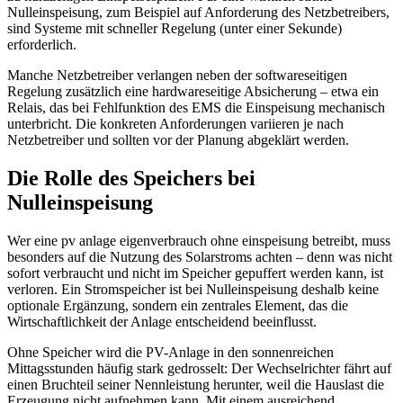
Nulleinspeisung, zum Beispiel auf Anforderung des Netzbetreibers,
sind Systeme mit schneller Regelung (unter einer Sekunde)
erforderlich.
Manche Netzbetreiber verlangen neben der softwareseitigen
Regelung zusätzlich eine hardwareseitige Absicherung – etwa ein
Relais, das bei Fehlfunktion des EMS die Einspeisung mechanisch
unterbricht. Die konkreten Anforderungen variieren je nach
Netzbetreiber und sollten vor der Planung abgeklärt werden.
Die Rolle des Speichers bei
Nulleinspeisung
Wer eine pv anlage eigenverbrauch ohne einspeisung betreibt, muss
besonders auf die Nutzung des Solarstroms achten – denn was nicht
sofort verbraucht und nicht im Speicher gepuffert werden kann, ist
verloren. Ein Stromspeicher ist bei Nulleinspeisung deshalb keine
optionale Ergänzung, sondern ein zentrales Element, das die
Wirtschaftlichkeit der Anlage entscheidend beeinflusst.
Ohne Speicher wird die PV-Anlage in den sonnenreichen
Mittagsstunden häufig stark gedrosselt: Der Wechselrichter fährt auf
einen Bruchteil seiner Nennleistung herunter, weil die Hauslast die
Erzeugung nicht aufnehmen kann. Mit einem ausreichend