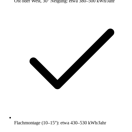
Ost oder West, 30° Neigung: etwa 380–500 kWh/Jahr
Flachmontage (10–15°): etwa 430–530 kWh/Jahr