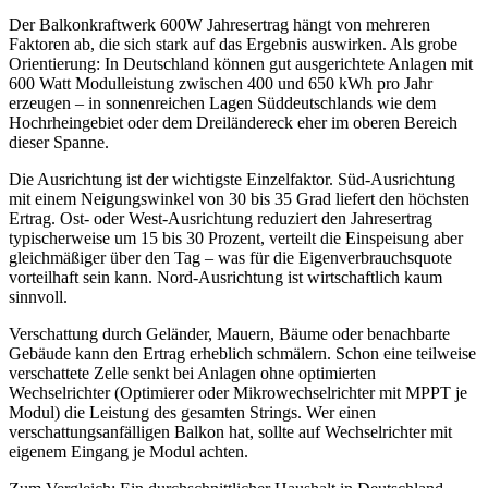
Der Balkonkraftwerk 600W Jahresertrag hängt von mehreren
Faktoren ab, die sich stark auf das Ergebnis auswirken. Als grobe
Orientierung: In Deutschland können gut ausgerichtete Anlagen mit
600 Watt Modulleistung zwischen 400 und 650 kWh pro Jahr
erzeugen – in sonnenreichen Lagen Süddeutschlands wie dem
Hochrheingebiet oder dem Dreiländereck eher im oberen Bereich
dieser Spanne.
Die Ausrichtung ist der wichtigste Einzelfaktor. Süd-Ausrichtung
mit einem Neigungswinkel von 30 bis 35 Grad liefert den höchsten
Ertrag. Ost- oder West-Ausrichtung reduziert den Jahresertrag
typischerweise um 15 bis 30 Prozent, verteilt die Einspeisung aber
gleichmäßiger über den Tag – was für die Eigenverbrauchsquote
vorteilhaft sein kann. Nord-Ausrichtung ist wirtschaftlich kaum
sinnvoll.
Verschattung durch Geländer, Mauern, Bäume oder benachbarte
Gebäude kann den Ertrag erheblich schmälern. Schon eine teilweise
verschattete Zelle senkt bei Anlagen ohne optimierten
Wechselrichter (Optimierer oder Mikrowechselrichter mit MPPT je
Modul) die Leistung des gesamten Strings. Wer einen
verschattungsanfälligen Balkon hat, sollte auf Wechselrichter mit
eigenem Eingang je Modul achten.