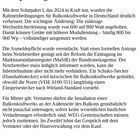
Mit dem Solarpaket I, das 2024 in Kraft trat, wurden die
Rahmenbedingungen für Balkonkraftwerke in Deutschland deutlich
verbessert. Die wichtigste Änderung: Die zulässige
Wechselrichterleistung wurde von 600 auf 800 Watt angehoben.
Damit können Geräte mit höherer Modulleistung – häufig 800 bis
960 Wp – vollständiger ausgenutzt werden.
Die Anmeldepflicht wurde vereinfacht. Statt eines formellen Antrags
beim Netzbetreiber genügt seit der Reform die Eintragung im
Marktstammdatenregister (MaStR) der Bundesnetzagentur. Der
Netzbetreiber muss lediglich informiert werden, kann die
Inbetriebnahme aber nicht mehr verhindern. Ein Schuko-Stecker
(Haushaltsstecker) wird inzwischen für Balkonkraftwerke geduldet,
obwohl die Norm (VDE 0100-551) langfristig einen
Einspeisestecker nach Wieland-Standard vorsieht.
Für Mieter gilt: Vermieter dürfen die Installation eines
Balkonkraftwerks an der Außenseite des Balkons grundsätzlich
nicht pauschal untersagen, sofern keine wesentlichen baulichen
Veränderungen erforderlich sind. WEG-Gemeinschaften müssen
jedoch zustimmen. Im Zweifel lohnt das Gespräch mit dem
Vermieter oder der Hausverwaltung vor dem Kauf.