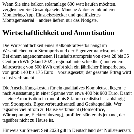
Wenn Sie eine balkon solaranlage 600 watt kaufen möchten,
vergleichen Sie Gesamtpakete: Manche Anbieter inkludieren
Monitoring-App, Einspeisestecker und qualifiziertes
Montagematerial – andere liefern nur das Nötigste.
Wirtschaftlichkeit und Amortisation
Die Wirtschaftlichkeit eines Balkonkraftwerks hängt im
Wesentlichen vom Strompreis und der Eigenverbrauchsquote ab.
Bei einem angenommenen Haushaltsstrompreis von etwa 28 bis 35
Cent pro kWh (Stand 2025, regional unterschiedlich) und einem
Jahresertrag von 500 kWh ergibt sich ein jährlicher Einsparbetrag
von grob 140 bis 175 Euro – vorausgesetzt, der gesamte Ertrag wird
selbst verbraucht.
Die Anschaffungskosten für ein qualitatives Komplettset liegen je
nach Ausstattung in einer Spanne von etwa 400 bis 900 Euro. Damit
ist eine Amortisation in rund 4 bis 8 Jahren realistisch – abhängig
von Strompreis, Eigenverbrauchsanteil und Gerätequalität. Wer
tagsüber viel Strom zu Hause verbraucht (Homeoffice,
Wärmepumpe, Elektrofahrzeug), profitiert stärker als jemand, der
tagsüber nicht zu Hause ist.
Hinweis zur Steuer: Seit 2023 gilt in Deutschland der Nullsteuersatz