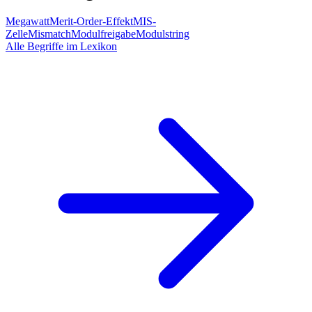
Megawatt
Merit-Order-Effekt
MIS-
Zelle
Mismatch
Modulfreigabe
Modulstring
Alle Begriffe im Lexikon