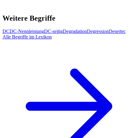
Weitere Begriffe
DC
DC-Nennleistung
DC-seitig
Degradation
Degression
Desertec
Alle Begriffe im Lexikon