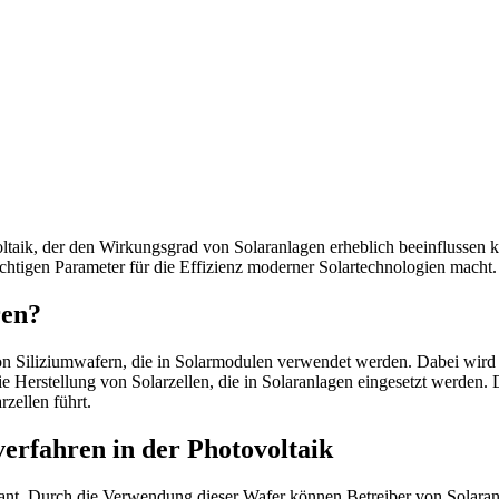
oltaik, der den Wirkungsgrad von Solaranlagen erheblich beeinflussen 
chtigen Parameter für die Effizienz moderner Solartechnologien macht.
ren?
von Siliziumwafern, die in Solarmodulen verwendet werden. Dabei wird 
e Herstellung von Solarzellen, die in Solaranlagen eingesetzt werden.
rzellen führt.
rfahren in der Photovoltaik
ant. Durch die Verwendung dieser Wafer können Betreiber von Solaranl